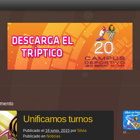
omento
Unificamos turnos
Publicado el
16 junio, 2015
por
Silvia
el…
Publicado en
Noticias