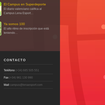
El Campus en Superdeporte
El diario valenciano califica al
Campus Lena Esport…
Ya somos 100
El alto ritmo de inscripción que está
teniendo…
CONTACTO
Teléfono
(+34) 685 505 551
Fax
(+34) 961 130 990
Mail
campus@lenaesport.com